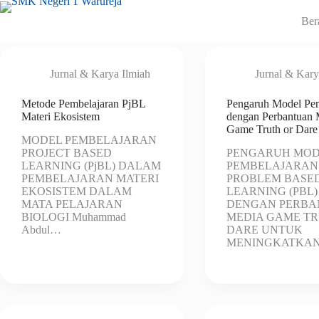
Ber
Jurnal & Karya Ilmiah
Jurnal & Kary
Metode Pembelajaran PjBL
Pengaruh Model Pem
Materi Ekosistem
dengan Perbantuan 
Game Truth or Dare
MODEL PEMBELAJARAN
PROJECT BASED
PENGARUH MOD
LEARNING (PjBL) DALAM
PEMBELAJARAN
PEMBELAJARAN MATERI
PROBLEM BASE
EKOSISTEM DALAM
LEARNING (PBL)
MATA PELAJARAN
DENGAN PERB
BIOLOGI Muhammad
MEDIA GAME T
Abdul…
DARE UNTUK
MENINGKATKA