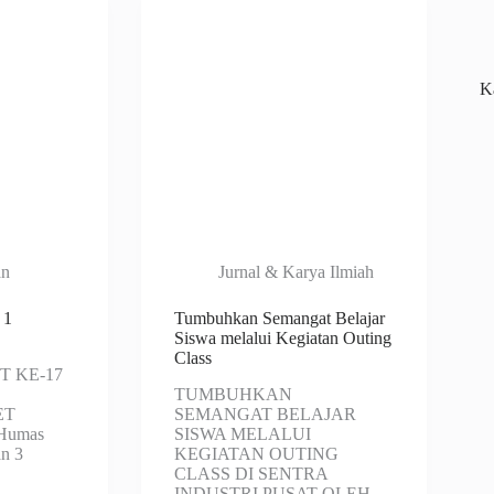
Ka
an
Jurnal & Karya Ilmiah
 1
Tumbuhkan Semangat Belajar
Siswa melalui Kegiatan Outing
Class
T KE-17
TUMBUHKAN
ET
SEMANGAT BELAJAR
Humas
SISWA MELALUI
n 3
KEGIATAN OUTING
CLASS DI SENTRA
INDUSTRI PUSAT OLEH-