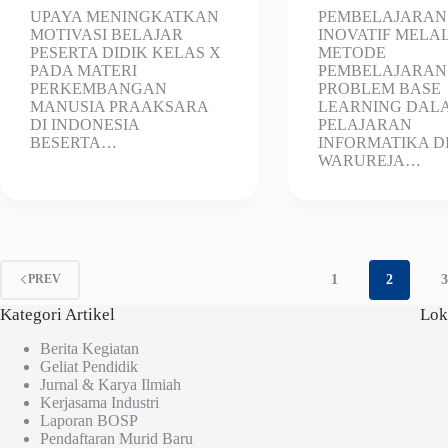
UPAYA MENINGKATKAN
PEMBELAJARAN
MOTIVASI BELAJAR
INOVATIF MELA
PESERTA DIDIK KELAS X
METODE
PADA MATERI
PEMBELAJARAN
PERKEMBANGAN
PROBLEM BASE
MANUSIA PRAAKSARA
LEARNING DAL
DI INDONESIA
PELAJARAN
BESERTA…
INFORMATIKA D
WARUREJA…
1
2
PREV
Kategori Artikel
Lok
Berita Kegiatan
Geliat Pendidik
Jurnal & Karya Ilmiah
Kerjasama Industri
Laporan BOSP
Pendaftaran Murid Baru