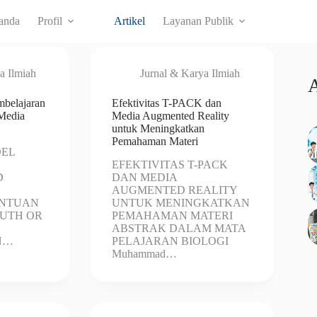
anda
Profil
Artikel
Layanan Publik
a Ilmiah
Jurnal & Karya Ilmiah
A
belajaran
Efektivitas T-PACK dan
Media
Media Augmented Reality
untuk Meningkatkan
Pemahaman Materi
EL
EFEKTIVITAS T-PACK
D
DAN MEDIA
AUGMENTED REALITY
ANTUAN
UNTUK MENINGKATKAN
RUTH OR
PEMAHAMAN MATERI
ABSTRAK DALAM MATA
N…
PELAJARAN BIOLOGI
Muhammad…