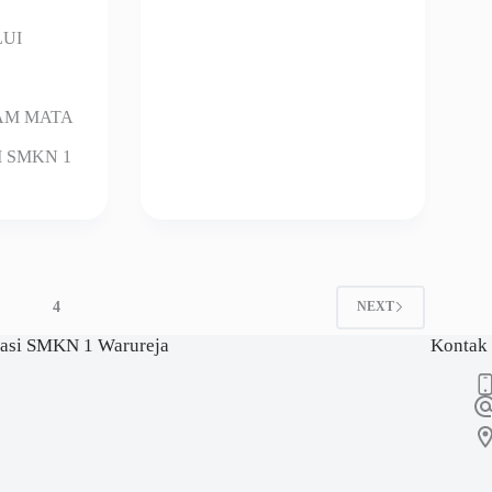
LUI
AM MATA
I SMKN 1
3
4
NEXT
asi SMKN 1 Warureja
Kontak